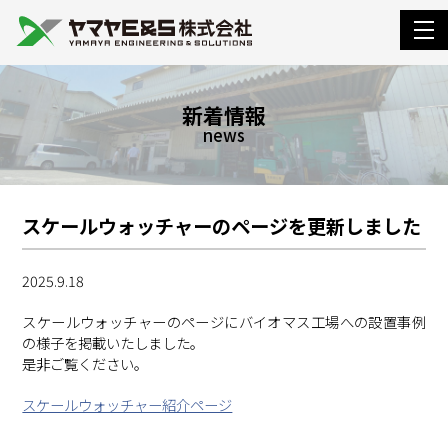
togg
navi
新着情報
news
スケールウォッチャーのページを更新しました
2025.9.18
スケールウォッチャーのページにバイオマス工場への設置事例
の様子を掲載いたしました。
是非ご覧ください。
スケールウォッチャー紹介ページ