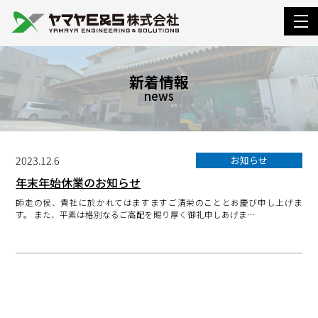
togg
navi
新着情報
news
2023.12.6
お知らせ
年末年始休業のお知らせ
師走の候、貴社に於かれてはますますご清栄のこととお慶び申し上げま
す。 また、平素は格別なるご高配を賜り厚く御礼申しあげま…