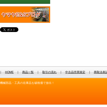
｜
HOME
｜
商品一覧
｜
取引の流れ
｜
中古品売買規定
｜
商取法表
機械部品・工具の在庫品を破格価で放出！