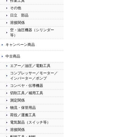
作業工具
その他
日立 部品
溶接関係
空・油圧機器（シリンダー
等）
キャンペーン商品
中古商品
エアー／油圧／電動工具
コンプレッサー／モーター／
インバーター／ポンプ
コンベヤ・伝導機器
切削工具／補用工具
測定関係
物流・保管用品
荷役／運搬工具
電気製品（スイッチ等）
溶接関係